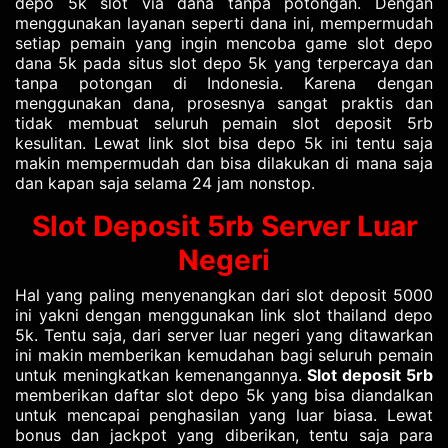
depo 5k slot via dana tanpa potongan. Dengan
menggunakan layanan seperti dana ini, mempermudah
setiap pemain yang ingin mencoba game slot depo
dana 5k pada situs slot depo 5k yang terpercaya dan
tanpa potongan di Indonesia. Karena dengan
menggunakan dana, prosesnya sangat praktis dan
tidak membuat seluruh pemain slot deposit 5rb
kesulitan. Lewat link slot bisa depo 5k ini tentu saja
makin mempermudah dan bisa dilakukan di mana saja
dan kapan saja selama 24 jam nonstop.
Slot Deposit 5rb Server Luar
Negeri
Hal yang paling menyenangkan dari slot deposit 5000
ini yakni dengan menggunakan link slot thailand depo
5k. Tentu saja, dari server luar negeri yang ditawarkan
ini makin memberikan kemudahan bagi seluruh pemain
untuk meningkatkan kemenangannya.
Slot deposit 5rb
memberikan daftar slot depo 5k yang bisa diandalkan
untuk mencapai penghasilan yang luar biasa. Lewat
bonus dan jackpot yang diberikan, tentu saja para