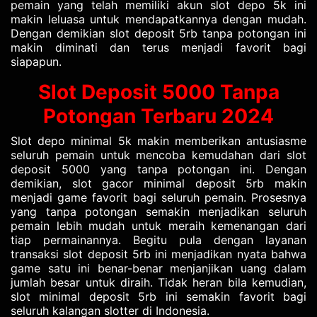
pemain yang telah memiliki akun slot depo 5k ini
makin leluasa untuk mendapatkannya dengan mudah.
Dengan demikian slot deposit 5rb tanpa potongan ini
makin diminati dan terus menjadi favorit bagi
siapapun.
Slot Deposit 5000 Tanpa
Potongan Terbaru 2024
Slot depo minimal 5k makin memberikan antusiasme
seluruh pemain untuk mencoba kemudahan dari slot
deposit 5000 yang tanpa potongan ini. Dengan
demikian, slot gacor minimal deposit 5rb makin
menjadi game favorit bagi seluruh pemain. Prosesnya
yang tanpa potongan semakin menjadikan seluruh
pemain lebih mudah untuk meraih kemenangan dari
tiap permainannya. Begitu pula dengan layanan
transaksi slot deposit 5rb ini menjadikan nyata bahwa
game satu ini benar-benar menjanjikan uang dalam
jumlah besar untuk diraih. Tidak heran bila kemudian,
slot minimal deposit 5rb ini semakin favorit bagi
seluruh kalangan slotter di Indonesia.