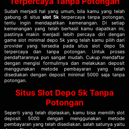
Terpercaya Tanpa Potongan
Sudah menjadi hal yang umum, bila kamu yang telah
gabung di situs
slot 5k
terpercaya tanpa potongan,
tentu ingin mendapatkan kemenangan. Di setiap
kemenangan yang telah berhasil kamu dapatkan ini,
pastinya makin menjadi lebih percaya diri dengan
game slot minimal depo 5k yang telah kamu pilih dari
provider yang tersedia pada situs slot depo 5k
terpercaya dan tanpa potongan. Untuk proses
pendaftarannya pun sangat mudah. Cukup mendaftar
dengan mengisi formulirnya dan melakukan deposit
menggunakan metode pembayaran yang telah
disediakan dengan deposit minimal 5000 saja tanpa
potongan.
Situs Slot Depo 5k Tanpa
Potongan
Seperti yang telah dijelaskan, kamu bisa memilih slot
deposit 5000 dengan menggunakan metode
pembayaran yang telah disediakan. salah satunya yaitu